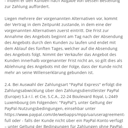
- indem er den Kunden nach Abgabe von dessen Bestellung
zur Zahlung auffordert.
Liegen mehrere der vorgenannten Alternativen vor, kommt
der Vertrag in dem Zeitpunkt zustande, in dem eine der
vorgenannten Alternativen zuerst eintritt. Die Frist zur
Annahme des Angebots beginnt am Tag nach der Absendung
des Angebots durch den Kunden zu laufen und endet mit
dem Ablauf des fünften Tages, welcher auf die Absendung
des Angebots folgt. Nimmt der Verkäufer das Angebot des
Kunden innerhalb vorgenannter Frist nicht an, so gilt dies als
Ablehnung des Angebots mit der Folge, dass der Kunde nicht
mehr an seine Willenserklärung gebunden ist.
2.4. Bei Auswahl der Zahlungsart "PayPal Express" erfolgt die
Zahlungsabwicklung über den Zahlungsdienstleister PayPal
(Europe) S.à r.l. et Cie, S.C.A., 22-24 Boulevard Royal, L-2449
Luxembourg (im Folgenden: "PayPal"), unter Geltung der
PayPal-Nutzungsbedingungen, einsehbar unter
https://www.paypal.com/de/webapps/mpp/ua/useragreement-
full oder - falls der Kunde nicht über ein PayPal-Konto verfügt
– unter Geltung der Bedingungen für Zahlungen ohne PayPal-