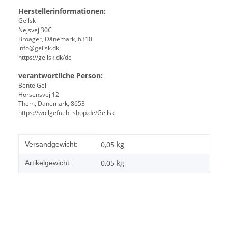
Herstellerinformationen:
Geilsk
Nejsvej 30C
Broager, Dänemark, 6310
info@geilsk.dk
https://geilsk.dk/de
verantwortliche Person:
Bente Geil
Horsensvej 12
Them, Dänemark, 8653
https://wollgefuehl-shop.de/Geilsk
Produkteigenschaft
Wert
0,05 kg
Versandgewicht:
0,05
kg
Artikelgewicht: