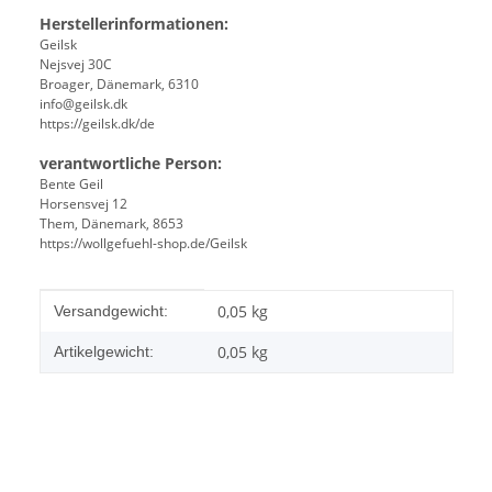
Herstellerinformationen:
Geilsk
Nejsvej 30C
Broager, Dänemark, 6310
info@geilsk.dk
https://geilsk.dk/de
verantwortliche Person:
Bente Geil
Horsensvej 12
Them, Dänemark, 8653
https://wollgefuehl-shop.de/Geilsk
Produkteigenschaft
Wert
0,05 kg
Versandgewicht:
0,05
kg
Artikelgewicht: