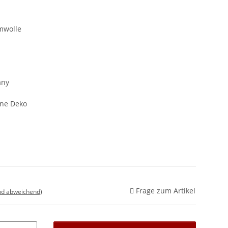
mwolle
any
hne Deko
Frage zum Artikel
nd abweichend)