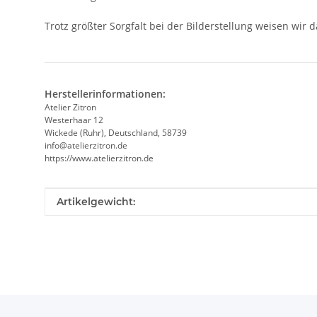
Trotz größter Sorgfalt bei der Bilderstellung weisen wir 
Herstellerinformationen:
Atelier Zitron
Westerhaar 12
Wickede (Ruhr), Deutschland, 58739
info@atelierzitron.de
https://www.atelierzitron.de
Produkteigenschaft
Wert
Artikelgewicht: