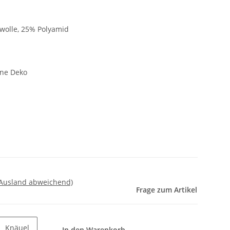
olle, 25% Polyamid
hne Deko
 Ausland abweichend)
Frage zum Artikel
Knäuel
In den Warenkorb