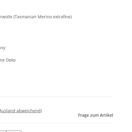
olle (Tasmanian Merino extrafine)
any
hne Deko
 Ausland abweichend)
Frage zum Artikel