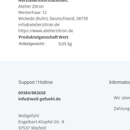
Herstellerinformationen:
Atelier Zitron
Westerhaar 12
Wickede (Ruhr), Deutschland, 58739
info@atelierzitron.de
https://www.atelierzitron.de
Produkteigenschaft
Wert
0,05
kg
Artikelgewicht:
Support / Hotline
Informati
09384/882658
Wir übe
info@woll-gefuehl.de
Zahlung
Wollgefühl
Engelbert-Klüpfel-Str. 8
97537 Wipfeld