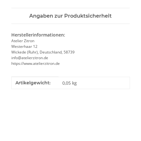
Angaben zur Produktsicherheit
Herstellerinformationen:
Atelier Zitron
Westerhaar 12
Wickede (Ruhr), Deutschland, 58739
info@atelierzitron.de
https://www.atelierzitron.de
Produkteigenschaft
Wert
Artikelgewicht:
0,05
kg