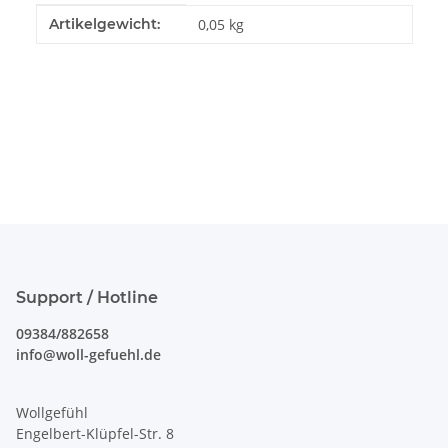
Produkteigenschaft
Wert
Artikelgewicht:
0,05
kg
Support / Hotline
09384/882658
info@woll-gefuehl.de
Wollgefühl
Engelbert-Klüpfel-Str. 8