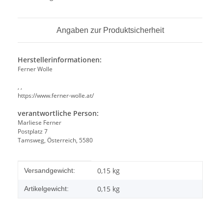
Angaben zur Produktsicherheit
Herstellerinformationen:
Ferner Wolle
, ,
https://www.ferner-wolle.at/
verantwortliche Person:
Marliese Ferner
Postplatz 7
Tamsweg, Österreich, 5580
Produkteigenschaft
Wert
0,15 kg
Versandgewicht:
0,15
kg
Artikelgewicht: