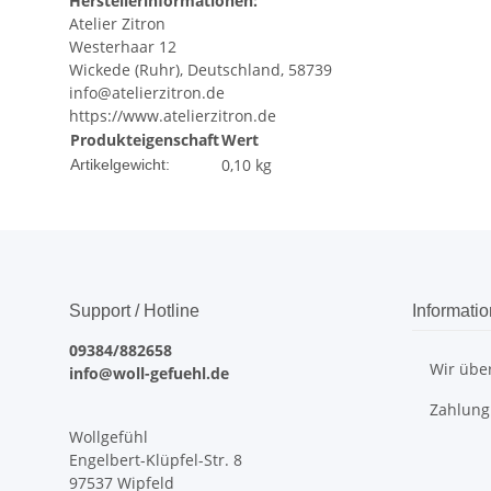
Herstellerinformationen:
Atelier Zitron
Westerhaar 12
Wickede (Ruhr), Deutschland, 58739
info@atelierzitron.de
https://www.atelierzitron.de
Produkteigenschaft
Wert
0,10
kg
Artikelgewicht:
Support / Hotline
Informati
09384/882658
Wir übe
info@woll-gefuehl.de
Zahlung
Wollgefühl
Engelbert-Klüpfel-Str. 8
97537 Wipfeld