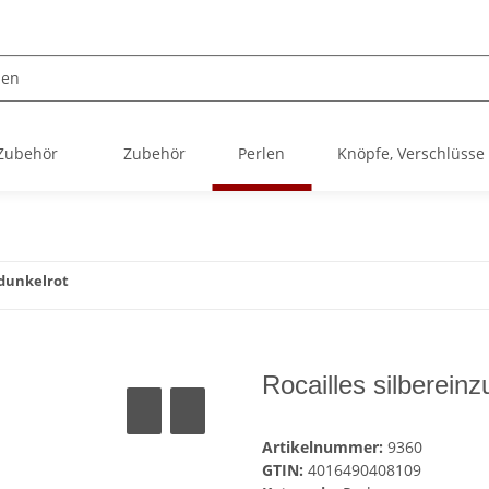
 Zubehör
Zubehör
Perlen
Knöpfe, Verschlüsse
 dunkelrot
Rocailles silbereinz
Artikelnummer:
9360
GTIN:
4016490408109