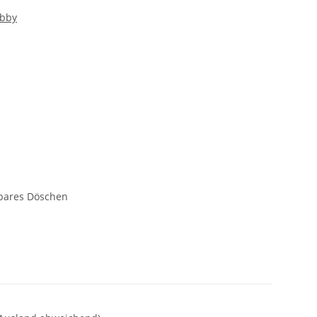
obby
bares Döschen