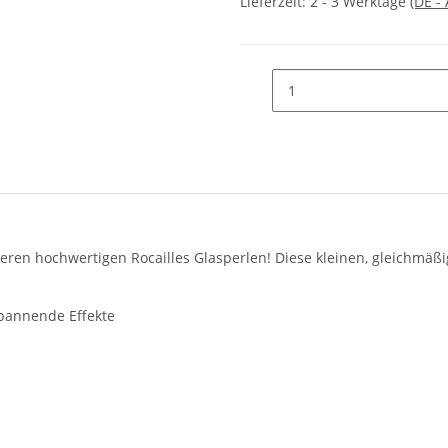
Lieferzeit:
2 - 3 Werktage
(DE -
seren hochwertigen Rocailles Glasperlen! Diese kleinen, gleichmäßi
pannende Effekte