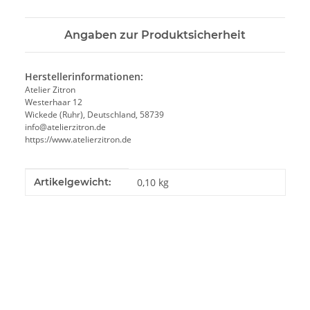
Angaben zur Produktsicherheit
Herstellerinformationen:
Atelier Zitron
Westerhaar 12
Wickede (Ruhr), Deutschland, 58739
info@atelierzitron.de
https://www.atelierzitron.de
Produkteigenschaft
Wert
Artikelgewicht:
0,10
kg