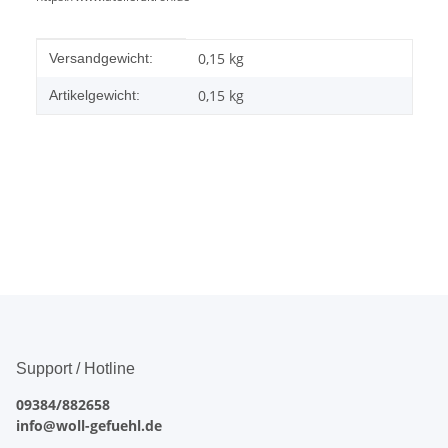
Produkteigenschaft
Wert
0,15 kg
Versandgewicht:
0,15
kg
Artikelgewicht:
Support / Hotline
09384/882658
info@woll-gefuehl.de