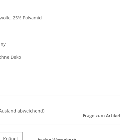
olle, 25% Polyamid
any
 ohne Deko
 Ausland abweichend)
Frage zum Artikel
Knäuel
In den Warenkorb