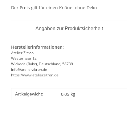
Der Preis gilt für einen Knäuel ohne Deko
Angaben zur Produktsicherheit
Herstellerinformationen:
Atelier Zitron
Westerhaar 12
Wickede (Ruhr), Deutschland, 58739
info@atelierzitron.de
https://www.atelierzitron.de
Produkteigenschaft
Wert
0,05
kg
Artikelgewicht: