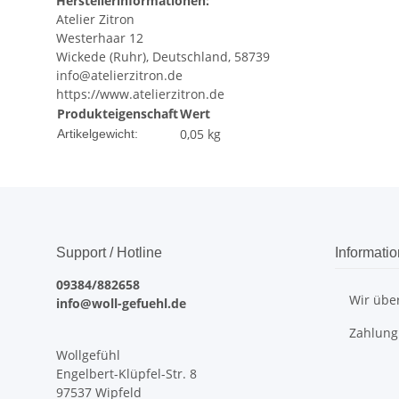
Herstellerinformationen:
Atelier Zitron
Westerhaar 12
Wickede (Ruhr), Deutschland, 58739
info@atelierzitron.de
https://www.atelierzitron.de
Produkteigenschaft
Wert
0,05
kg
Artikelgewicht:
Support / Hotline
Informati
09384/882658
Wir übe
info@woll-gefuehl.de
Zahlung
Wollgefühl
Engelbert-Klüpfel-Str. 8
97537 Wipfeld