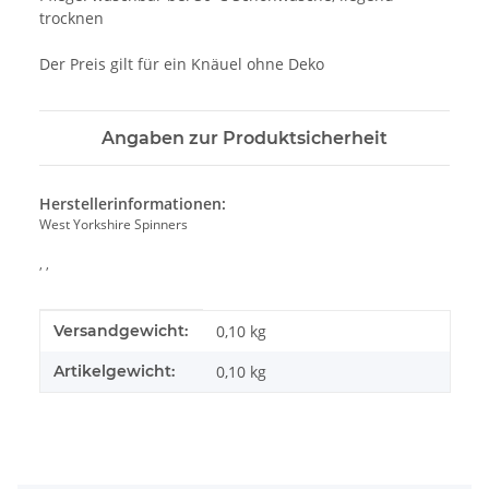
trocknen
Der Preis gilt für ein Knäuel ohne Deko
Angaben zur Produktsicherheit
Herstellerinformationen:
West Yorkshire Spinners
, ,
Produkteigenschaft
Wert
Versandgewicht:
0,10 kg
Artikelgewicht:
0,10
kg