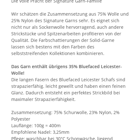
Die volle Pracht der Signature Garn-Familie
Wir schätzen die Zusammensetzung aus 75% Wolle und
25% Nylon des Signature Garns sehr. Es eignet sich
nicht nur als Sockenwolle hervorragend, auch andere
Strickstücke und Spitzenarbeiten profitieren von der
Qualität. Die Farbschattierungen der Solid-Garne
lassen sich bestens mit den Farben des
selbststreifenden Kollektionen kombinieren.
Das Garn enthält übrigens 35% Bluefaced Leicester-
Wolle!
Die langen Fasern des Bluefaced Leicester Schafs sind
strapazierfähig. leicht gewellt und haben einen feinen
Glanz. Dadurch entsteht ein perfektes Strickbild bei
maximaler Strapazierfähigkeit.
Zusammensetzung: 75% Schurwolle, 23% Nylon, 2%
Polyester
Lauflänge: 100g = 400m
Empfohlene Nadel: 3,25mm
Pflege: waschbar bei 30°C Schonwäsche, liegend