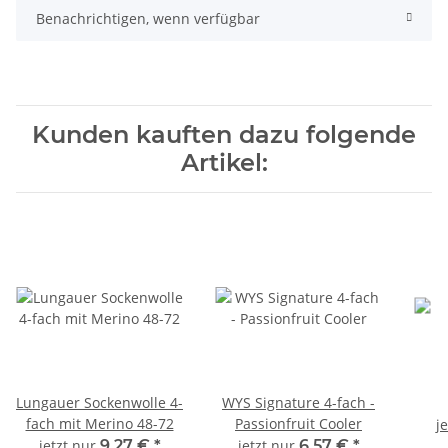
Benachrichtigen, wenn verfügbar
Kunden kauften dazu folgende
Artikel:
Lungauer Sockenwolle 4-
WYS Signature 4-fach -
fach mit Merino 48-72
Passionfruit Cooler
j
jetzt nur
9,27 €
*
jetzt nur
6,57 €
*