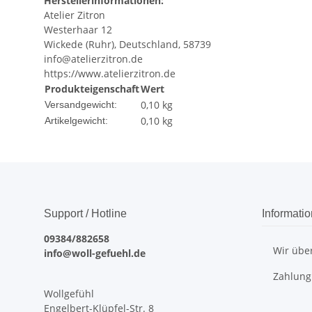
Herstellerinformationen:
Atelier Zitron
Westerhaar 12
Wickede (Ruhr), Deutschland, 58739
info@atelierzitron.de
https://www.atelierzitron.de
Produkteigenschaft
Wert
0,10 kg
Versandgewicht:
0,10
kg
Artikelgewicht:
Support / Hotline
Informati
09384/882658
Wir übe
info@woll-gefuehl.de
Zahlung
Wollgefühl
Engelbert-Klüpfel-Str. 8