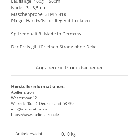
Lauflänge: 100g = 500m
Nadel: 3 - 3,5mm
Maschenprobe: 31M x 41R
Pflege: Handwäsche, liegend trocknen
Spitzenqualtiät Made in Germany
Der Preis gilt für einen Strang ohne Deko
Angaben zur Produktsicherheit
Herstellerinformationen:
Atelier Zitron
Westerhaar 12
Wickede (Ruhr), Deutschland, 58739
info@atelierzitron.de
https://www.atelierzitron.de
Produkteigenschaft
Wert
0,10
kg
Artikelgewicht: