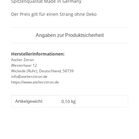
Spitzenqualität Made in Germany
Der Preis gilt für einen Strang ohne Deko
Angaben zur Produktsicherheit
Herstellerinformationen:
Atelier Zitron
Westerhaar 12
Wickede (Ruhr), Deutschland, 58739
info@atelierzitron.de
https://www.atelierzitron.de
Produkteigenschaft
Wert
0,10
kg
Artikelgewicht: