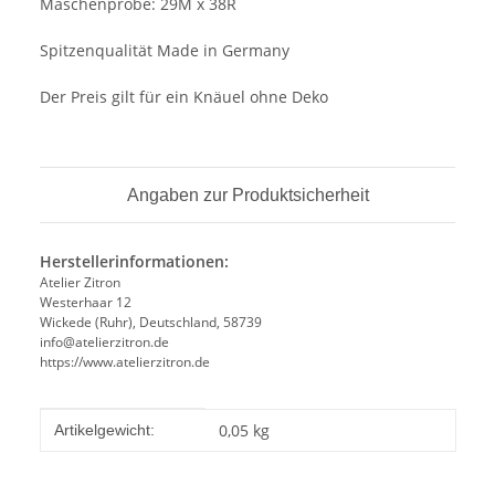
Maschenprobe: 29M x 38R
Spitzenqualität Made in Germany
Der Preis gilt für ein Knäuel ohne Deko
Angaben zur Produktsicherheit
Herstellerinformationen:
Atelier Zitron
Westerhaar 12
Wickede (Ruhr), Deutschland, 58739
info@atelierzitron.de
https://www.atelierzitron.de
Produkteigenschaft
Wert
0,05
kg
Artikelgewicht: