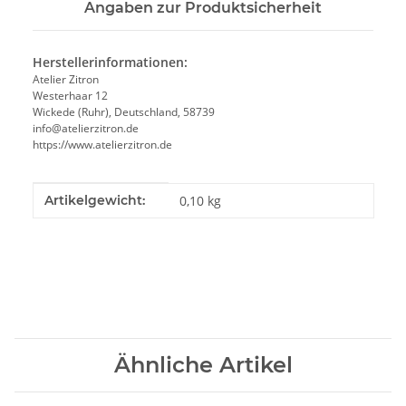
Angaben zur Produktsicherheit
Herstellerinformationen:
Atelier Zitron
Westerhaar 12
Wickede (Ruhr), Deutschland, 58739
info@atelierzitron.de
https://www.atelierzitron.de
Produkteigenschaft
Wert
Artikelgewicht:
0,10
kg
Ähnliche Artikel