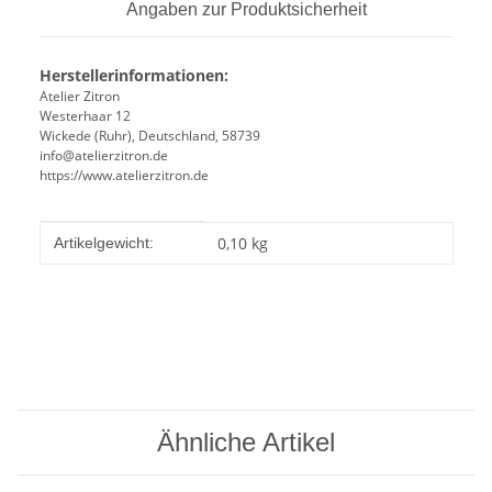
Angaben zur Produktsicherheit
Herstellerinformationen:
Atelier Zitron
Westerhaar 12
Wickede (Ruhr), Deutschland, 58739
info@atelierzitron.de
https://www.atelierzitron.de
Produkteigenschaft
Wert
0,10
kg
Artikelgewicht:
Ähnliche Artikel