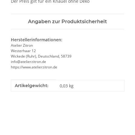
Der Preis gilt für ein Knäuel ohne Deko
Angaben zur Produktsicherheit
Herstellerinformationen:
Atelier Zitron
Westerhaar 12
Wickede (Ruhr), Deutschland, 58739
info@atelierzitron.de
https://www.atelierzitron.de
Produkteigenschaft
Wert
Artikelgewicht:
0,03
kg