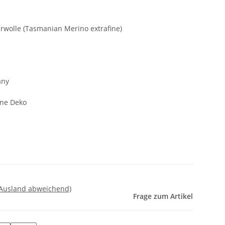
olle (Tasmanian Merino extrafine)
any
hne Deko
 Ausland abweichend)
Frage zum Artikel