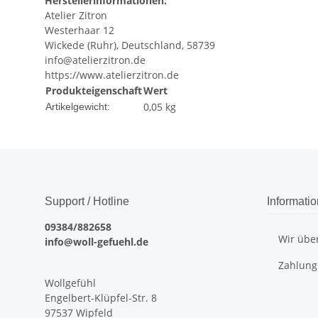
Herstellerinformationen:
Atelier Zitron
Westerhaar 12
Wickede (Ruhr), Deutschland, 58739
info@atelierzitron.de
https://www.atelierzitron.de
Produkteigenschaft
Wert
0,05
kg
Artikelgewicht:
Support / Hotline
Informati
09384/882658
Wir übe
info@woll-gefuehl.de
Zahlung
Wollgefühl
Engelbert-Klüpfel-Str. 8
97537 Wipfeld